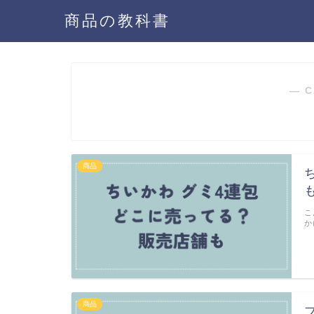
商品の教科書
― C
商品
こ
か
商品