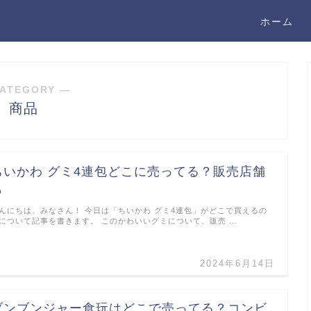
ホーム
ATEGORY ―
商品
ちいかわ グミ4連包どこに売ってる？販売店舗
も
んにちは、みなさん！ 今日は「ちいかわ グミ4連包」がどこで買えるの
について記事を書きます。 このかわいいグミについて、販売 …
2024年6月14日
ブンブンジャー食玩はどこで売ってる？コンビ