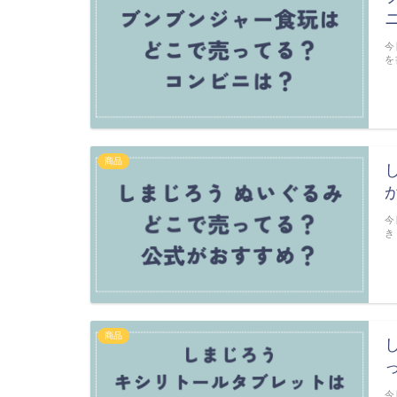
今
を
商品
今
き
商品
今